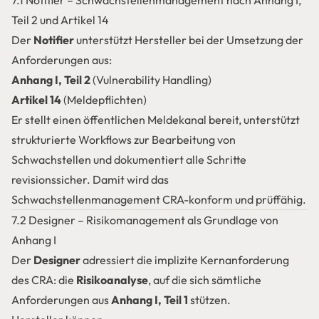
7.1 Notifier – Schwachstellenmanagement nach Anhang I,
Teil 2 und Artikel 14
Der
Notifier
unterstützt Hersteller bei der Umsetzung der
Anforderungen aus:
Anhang I, Teil 2
(Vulnerability Handling)
Artikel 14
(Meldepflichten)
Er stellt einen öffentlichen Meldekanal bereit, unterstützt
strukturierte Workflows zur Bearbeitung von
Schwachstellen und dokumentiert alle Schritte
revisionssicher. Damit wird das
Schwachstellenmanagement CRA-konform und prüffähig.
7.2 Designer – Risikomanagement als Grundlage von
Anhang I
Der
Designer
adressiert die implizite Kernanforderung
des CRA: die
Risikoanalyse
, auf die sich sämtliche
Anforderungen aus
Anhang I, Teil 1
stützen.