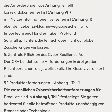
die Anforderungen aus
Anhang I
erfüllt
korrekt dokumentiert ist (
Anhang VII
)
mit Nutzerinformationen versehen ist (
Anhang II
)
über den Lebenszyklus hinweg abgesichert wird
Importeure und Händler haben Prüf- und
Sorgfaltspflichten, dürfen sich aber nicht auf bloße
Zusicherungen verlassen.
5. Zentrale Pflichten des Cyber Resilience Act
Der CRA bündelt seine Anforderungen in drei großen
Pflichtbereichen, die jeweils explizit im Gesetz verankert
sind.
5.1 Produktanforderungen – Anhang I, Teil 1
Die
wesentlichen Cybersicherheitsanforderungen
für
Produkte sind in
Anhang I, Teil 1
festgelegt. Sie gelten
horizontal für alle betroffenen Produkte, unabhängig von
Branche oder Technologie.