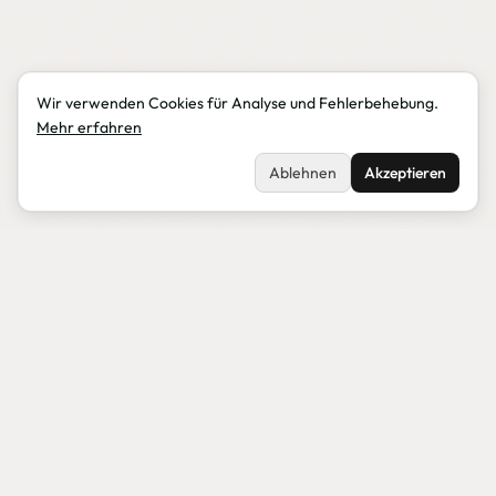
Wir verwenden Cookies für Analyse und Fehlerbehebung.
Mehr erfahren
Ablehnen
Akzeptieren
CYBER RESILIENCE ACT
11. Dezember 2027.
Ab dann ist Product Security gesetzliche Pflicht.
490
04
35
00
:
:
: